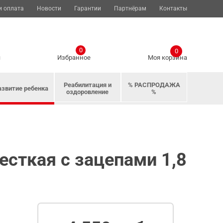
и оплата
Новости
Гарантии
Партнёрам
Контакты
0
0
я
Избранное
Моя корзина
Реабилитация и
% РАСПРОДАЖА
азвитие ребенка
оздоровление
%
есткая с зацепами 1,8