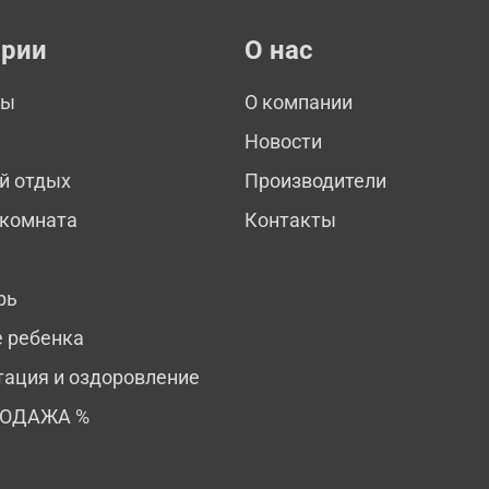
ории
О нас
мы
О компании
Новости
й отдых
Производители
 комната
Контакты
рь
е ребенка
тация и оздоровление
РОДАЖА %