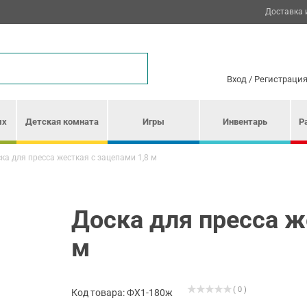
Доставка 
Вход
/
Регистраци
ых
Детская комната
Игры
Инвентарь
Р
ка для пресса жесткая с зацепами 1,8 м
Доска для пресса ж
м
( 0 )
Код товара: ФХ1-180ж