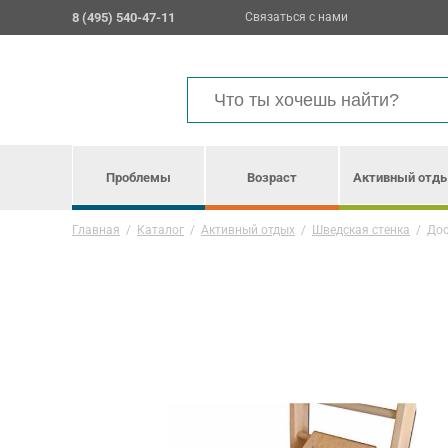
8 (495) 540-47-11
Связаться с нами
Проблемы
Возраст
Активный отд
Главная
/
Каталог
/
Активный отдых
/
Шведская стенка
/
Дос