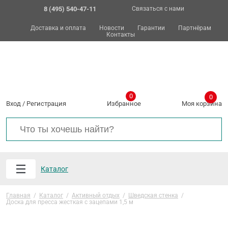
8 (495) 540-47-11
Связаться с нами
Доставка и оплата
Новости
Гарантии
Партнёрам
Контакты
0
0
Вход
/
Регистрация
Избранное
Моя корзина
Каталог
Главная
/
Каталог
/
Активный отдых
/
Шведская стенка
/
Доска для пресса жесткая с зацепами 1,5 м