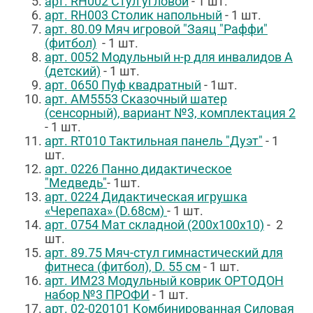
арт. RH002 Стул угловой
- 1 шт.
арт. RH003 Столик напольный
- 1 шт.
арт. 80.09 Мяч игровой "Заяц "Раффи"
(фитбол)
- 1 шт.
арт. 0052 Модульный н-р для инвалидов А
(детский)
- 1 шт.
арт. 0650 Пуф квадратный
- 1шт.
арт. АМ5553 Сказочный шатер
(сенсорный), вариант №3, комплектация 2
- 1 шт.
арт. RT010 Тактильная панель "Дуэт"
- 1
шт.
арт. 0226 Панно дидактическое
"Медведь"
- 1шт.
арт. 0224 Дидактическая игрушка
«Черепаха» (D.68см)
- 1 шт.
арт. 0754 Мат складной (200х100х10)
- 2
шт.
арт. 89.75
Мяч-стул гимнастический для
фитнеса (
фитбол), D. 55 см
- 1 шт.
арт. ИМ23 Модульный коврик ОРТОДОН
набор №3 ПРОФИ
- 1 шт.
арт.
02-020101
Комбинированная Силовая