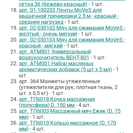
сетка 36 (бежево-красный)
- 1 шт.
арт.
01-100203
Ленты MoVeS для
мышечной тренировки 2.5 м - красный -
средняя нагрузка
- 1 шт.
арт.
02-030102
Мяч для сжимания MoVeS -
желтый - очень мягкий
- 1 шт.
арт.
02-030103
Мяч для сжимания MoVeS -
красный - мягкий
- 1 шт.
арт. АТМ801 Универсальный
воздухоочититель ВЕНТ-801
- 1 шт.
арт. АТМ001 Набор масляных
ароматических добавок (5 шт х 5 мл)
- 1
шт.
арт. 364 Манжеты утяжеленные
(утяжелители для рук, плотная ткань, 2
шт. х 0,5 кг) - 1 шт.
арт.
ТП6018
Кочка массажная
(полусфера) D. 150 мм
- 4 шт.
арт.
ТП6003
Массажный мяч Ежик (D. 75
мм)
- 1 шт.
арт.
ТП6010
Кольцо массажное (D. 170
мм)
- 4 шт.