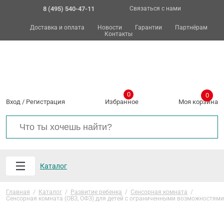
8 (495) 540-47-11
Связаться с нами
Доставка и оплата
Новости
Гарантии
Партнёрам
Контакты
0
0
Вход
/
Регистрация
Избранное
Моя корзина
Каталог
Главная
/
Каталог
/
Развитие ребенка
/
Сенсорная комната
/
Сенсорная комната (ОВЗ, ОФЗ) для детей с ограниченными возможностям