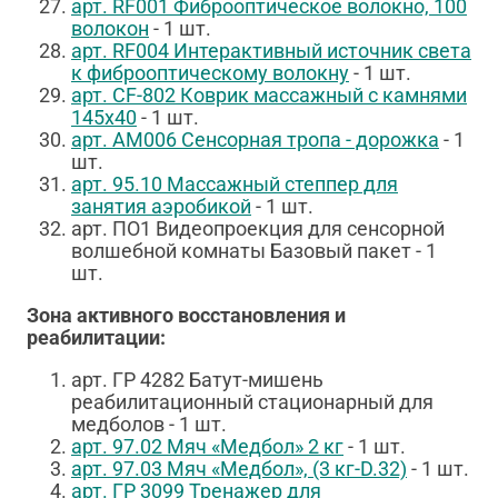
арт. RF001 Фиброоптическое волокно, 100
волокон
- 1 шт.
арт.
RF004
Интерактивный источник света
к фиброоптическому волокну
- 1 шт.
арт. CF-802 Коврик массажный с камнями
145х40
- 1 шт.
арт.
АМ006
Сенсорная тропа - дорожка
- 1
шт.
арт.
95.10
Массажный степпер для
занятия аэробикой
- 1 шт.
арт. ПО1 Видеопроекция для сенсорной
волшебной комнаты Базовый пакет - 1
шт.
Зона активного восстановления и
реабилитации:
арт. ГР 4282 Батут-мишень
реабилитационный стационарный для
медболов - 1 шт.
арт. 97.02 Мяч «Медбол» 2 кг
- 1 шт.
арт.
97.03
Мяч «Медбол», (3 кг-D.32)
- 1 шт.
арт.
ГР 3099
Тренажер для