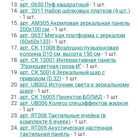
арт. 0650 Пуф квадратный
- 1 шт.
арт. 2011 Набор шёлковых платков (4 шт.)
- 1 шт.
арт. АМ305
Акриловая зеркальная панель
200х100 см
. - 1 шт.
арт. 0657 Мягкая платформа с зеркалом
(60х60х133)
- 1 шт.
арт. СК 11008 Воздушно-пузырьковая
колонна D10 см, высота 150 см
- 1 шт.
арт. СК 13001 Интерактивная панель
"Разноцветная гроза-И"
- 1 шт.
арт. СК 50014 Зеркальный шар с
приводом (D.32)
- 1 шт.
арт. UB002 Источник света к зеркальному
шару
- 1 шт.
арт. СК 16005 Проектор БОЛИД
- 1 шт.
арт. UB006 Колесо спецэффектов жидкое
- 1 шт
арт. RT008 Тактильные ячейки (в
комплекте 6 ячеек)
- 1 шт.
арт. RT005 Акустическая настенная
тактильная панель
- 1 шт.