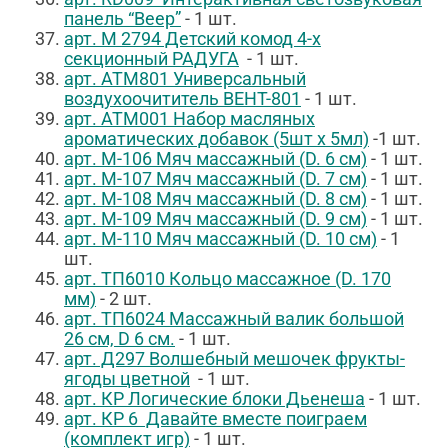
панель “Веер”
- 1 шт.
арт. М 2794 Детский комод 4-х
секционный РАДУГА
- 1 шт.
арт. АТМ801 Универсальный
воздухоочититель ВЕНТ-801
- 1 шт.
арт. АТМ001 Набор масляных
ароматических добавок (5шт х 5мл)
-1 шт.
арт. М-106 Мяч массажный (D. 6 см)
- 1 шт.
арт. М-107 Мяч массажный (D. 7 см)
- 1 шт.
арт. М-108 Мяч массажный (D. 8 см)
- 1 шт.
арт. М-109 Мяч массажный (D. 9 см)
- 1 шт.
арт. М-110 Мяч массажный (D. 10 см)
- 1
шт.
арт. ТП6010 Кольцо массажное (D. 170
мм)
- 2 шт.
арт. ТП6024 Массажный валик большой
26 см, D 6 см.
- 1 шт.
арт. Д297 Волшебный мешочек фрукты-
ягоды цветной
- 1 шт.
арт. КР Логические блоки Дьенеша
- 1 шт.
арт. КР 6 Давайте вместе поиграем
(комплект игр)
- 1 шт.