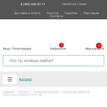
8 (495) 540-47-11
Связаться с нами
Доставка и оплата
Новости
Гарантии
Партнёрам
Контакты
0
0
Вход
/
Регистрация
Избранное
Моя корзина
Каталог
Главная
/
Каталог
/
Развитие ребенка
/
Сенсорная комната
/
Сенсорная комната 30 м. кв.