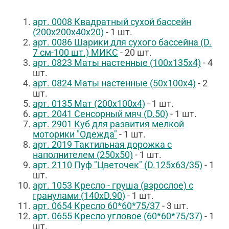
арт.
0008 Квадратный сухой бассейн
(200х200х40х20)
- 1 шт.
арт.
0086 Шарики для сухого бассейна (D.
7 см-100 шт.) МИКС
- 20 шт.
арт.
0823 Маты настенные (100х135х4)
- 4
шт.
арт.
0824 Маты настенные (50х100х4)
- 2
шт.
арт.
0135 Мат (200х100х4)
- 1 шт.
арт. 2041 Сенсорный мяч (D.50)
- 1 шт.
арт. 2901 Куб для развития мелкой
моторики "Одежда"
- 1 шт.
арт. 2019 Тактильная дорожка с
наполнителем (250х50)
- 1 шт.
арт. 2110 Пуф "Цветочек" (D.125х63/35)
- 1
шт.
арт. 1053 Кресло - груша (взрослое) с
гранулами (140хD.90)
- 1 шт.
арт. 0654 Кресло 60*60*75/37
- 3 шт.
арт. 0655 Кресло угловое (60*60*75/37)
- 1
шт.