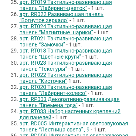
арт. RT019 Тактильно-развивающая
панель “Лабиринт-цветок”
- 1 шт.
арт. RR022 Развивающая панель
“Вогнутое зеркало”
- 1 шт.
арт. RT024 Тактильно-развивающая
панель “Магнитные шарики”
- 1 шт.
арт. RT021 Тактильно-развивающая
панель “Замочки”
- 1 шт.
арт. RT018 Тактильно-развивающая
панель “Цветные круги”
- 1 шт.
арт. RT023 Тактильно-развивающая
панель “Текстуры”
- 1 шт.
арт. RT022 Тактильно-развивающая
панель “Кисточки”
-1 шт.
арт. RT020 Тактильно-развивающая
панель “Лабиринт-колесо”
- 1 шт.
арт. RP003 Декоративно-развивающая
панель “Времена года”
- 1 шт.
арт. RT033 Набор настенных креплений
для панелей
- 1 шт.
арт. RD005 Интерактивная светозвуковая
панель “Лестница света” , 9
- 1 шт.
арт. RD009 Интерактивная светозвуковая