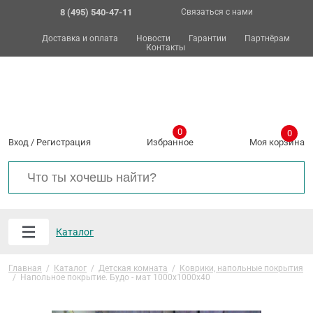
8 (495) 540-47-11
Связаться с нами
Доставка и оплата
Новости
Гарантии
Партнёрам
Контакты
0
0
Вход
/
Регистрация
Избранное
Моя корзина
Каталог
Главная
/
Каталог
/
Детская комната
/
Коврики, напольные покрытия
/
Напольное покрытие. Будо - мат 1000х1000х40