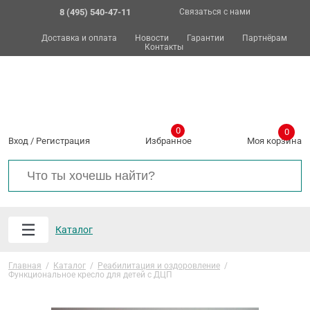
8 (495) 540-47-11
Связаться с нами
Доставка и оплата
Новости
Гарантии
Партнёрам
Контакты
0
0
Вход
/
Регистрация
Избранное
Моя корзина
Каталог
Главная
/
Каталог
/
Реабилитация и оздоровление
/
Функциональное кресло для детей с ДЦП