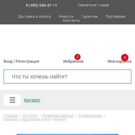
8 (495) 540-47-11
Связаться с нами
Доставка и оплата
Новости
Гарантии
Партнёрам
Контакты
0
0
Вход
/
Регистрация
Избранное
Моя корзина
Каталог
Главная
/
Каталог
/
Развитие ребенка
/
Головоломки
/
Альбом с заданиями к игре "Уникуб"