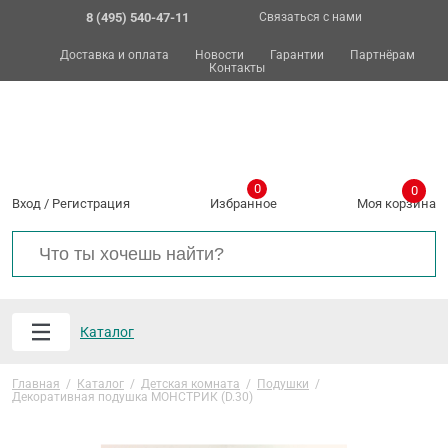
8 (495) 540-47-11
Связаться с нами
Доставка и оплата
Новости
Гарантии
Партнёрам
Контакты
0
0
Вход
/
Регистрация
Избранное
Моя корзина
Каталог
Главная
/
Каталог
/
Детская комната
/
Подушки
/
Декоративная подушка МОНСТРИК (D.30)