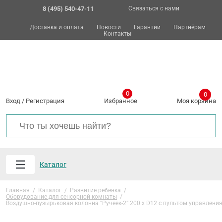
8 (495) 540-47-11
Связаться с нами
Доставка и оплата
Новости
Гарантии
Партнёрам
Контакты
0
0
Вход
/
Регистрация
Избранное
Моя корзина
Каталог
Главная
/
Каталог
/
Развитие ребенка
/
Оборудование для сенсорной комнаты
/
Воздушно-пузырьковая колонна “Ручеек-2” 200 х D12 с пультом управлени