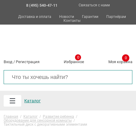
8 (495) 540-47-11
Связаться с нами
Доставка и оплата
Новости
Гарантии
Партнёрам
Контакты
0
0
Вход
/
Регистрация
Избранное
Моя корзина
Каталог
Главная
/
Каталог
/
Развитие ребенка
/
Оборудование для сенсорной комнаты
/
Тактильный диск с декоративными элементами