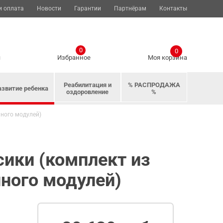
и оплата
Новости
Гарантии
Партнёрам
Контакты
0
0
я
Избранное
Моя корзина
Реабилитация и
% РАСПРОДАЖА
азвитие ребенка
оздоровление
%
нного модулей)
ики (комплект из
нного модулей)