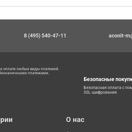
8 (495) 540-47-11
aconit-m
к оплате любые виды платежей.
 безналичными платежами.
Безопасные покуп
Безопасная оплата с п
SSL-шифрования
ории
О нас