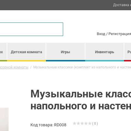
Доставка 
Вход
/
Регистраци
ых
Детская комната
Игры
Инвентарь
Р
нсорной комнаты
/
Музыкальные классики (комплект из напольного и насте
Музыкальные класс
напольного и насте
( 0 )
Код товара: RD008