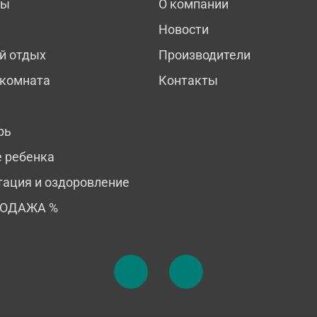
мы
О компании
Новости
й отдых
Производители
 комната
Контакты
рь
е ребенка
тация и оздоровление
РОДАЖА %