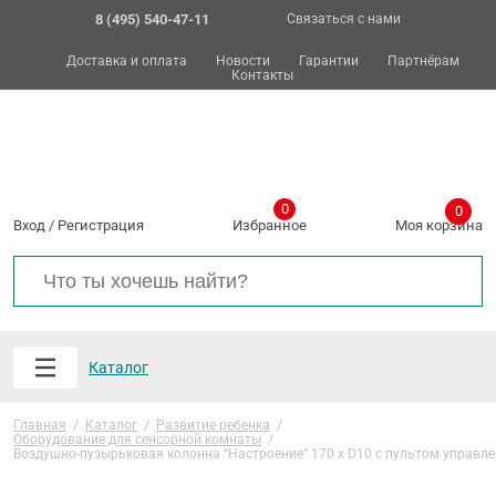
8 (495) 540-47-11
Связаться с нами
Доставка и оплата
Новости
Гарантии
Партнёрам
Контакты
0
0
Вход
/
Регистрация
Избранное
Моя корзина
Каталог
Главная
/
Каталог
/
Развитие ребенка
/
Оборудование для сенсорной комнаты
/
Воздушно-пузырьковая колонна “Настроение” 170 х D10 с пультом управл