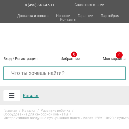
8 (495) 540-47-11
Связаться с нами
Доставка и оплата
Новости
Гарантии
Партнёрам
Контакты
0
0
Вход
/
Регистрация
Избранное
Моя корзина
Каталог
Главная
/
Каталог
/
Развитие ребенка
/
Оборудование для сенсорной комнаты
/
Интерактивная воздушно-пузырьковая панель малая 128х110х20 с пульт