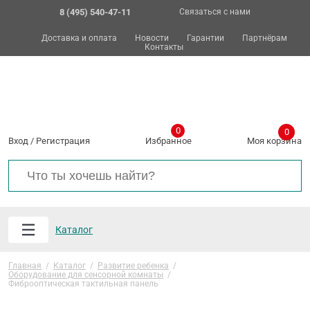
8 (495) 540-47-11
Связаться с нами
Доставка и оплата
Новости
Гарантии
Партнёрам
Контакты
0
0
Вход
/
Регистрация
Избранное
Моя корзина
Каталог
Главная
/
Каталог
/
Развитие ребенка
/
Оборудование для сенсорной комнаты
/
Фиброоптическая тактильная панель