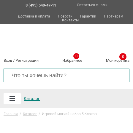
8 (495) 540-47-11
Связаться с нами
Доставка и оплата
Новости
Гарантии
Партнёрам
Контакты
0
0
Вход
/
Регистрация
Избранное
Моя корзина
Каталог
Главная
/
Каталог
/
Игровой мягкий набор 5 блоков