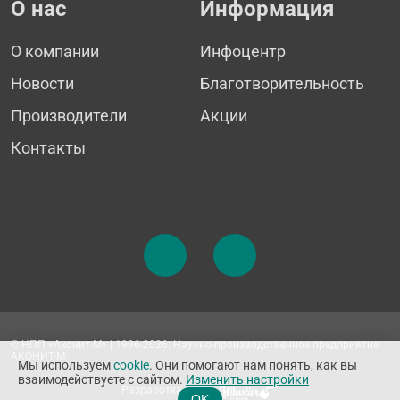
О нас
Информация
О компании
Инфоцентр
Новости
Благотворительность
Производители
Акции
Контакты
© НПП «Аконит-М» | 1996-2026. Научно-производственное предприятие
АКОНИТ-М.
Мы используем
cookie
. Они помогают нам понять, как вы
взаимодействуете с сайтом.
Изменить настройки
Разработка сайта
OK