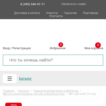
8 (495) 540-47-11
Связаться с нами
Доставка и оплата
Новости
Гарантии
Партнёрам
Контакты
0
0
Вход
/
Регистрация
Избранное
Моя корзина
Каталог
Главная
/
Каталог
/
Гимнастические мячи и фитболы
/
Мячи и оборудование для игр и физкультуры
/
Мяч детский (10 см)
-50%