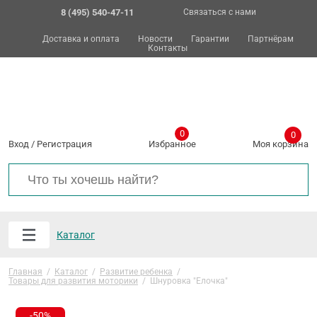
8 (495) 540-47-11
Связаться с нами
Доставка и оплата
Новости
Гарантии
Партнёрам
Контакты
0
0
Вход
/
Регистрация
Избранное
Моя корзина
Каталог
Главная
/
Каталог
/
Развитие ребенка
/
Товары для развития моторики
/
Шнуровка "Елочка"
-50%