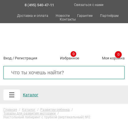
8 (495) 540-47-11
Связаться с нами
Доставка и оплата
Новости
Гарантии
Партнёрам
Контакты
0
0
Вход
/
Регистрация
Избранное
Моя корзина
Каталог
Главная
/
Каталог
/
Развитие ребенка
/
Товары для развития моторики
/
Настольный лабиринт с трубкой (вертикальный) №2