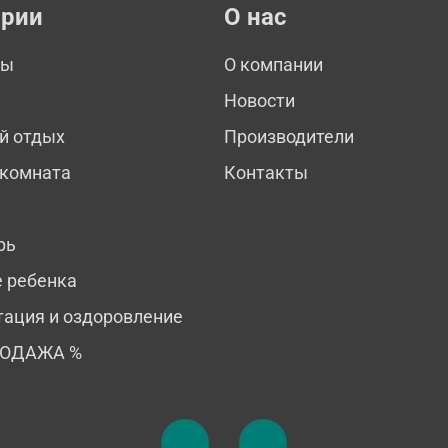
ории
О нас
мы
О компании
Новости
й отдых
Производители
 комната
Контакты
рь
е ребенка
тация и оздоровление
РОДАЖА %