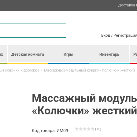
Доставка 
Вход
/
Регистраци
ых
Детская комната
Игры
Инвентарь
Р
ые коврики и дорожки
/
Массажный модульный коврик «Колючки» жесткий
Массажный модуль
«Колючки» жесткий
( 0 )
Код товара: ИМ09