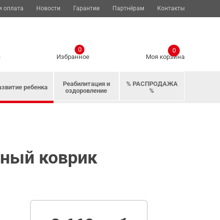
и оплата
Новости
Гарантии
Партнёрам
Контакты
0
0
я
Избранное
Моя корзина
Реабилитация и
% РАСПРОДАЖА
азвитие ребенка
оздоровление
%
ный коврик