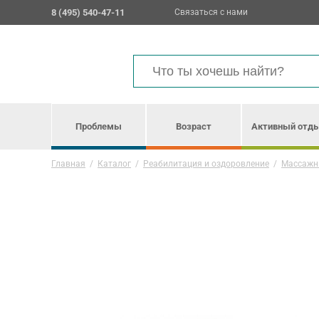
8 (495) 540-47-11
Связаться с нами
Проблемы
Возраст
Активный отд
Главная
/
Каталог
/
Реабилитация и оздоровление
/
Массажн