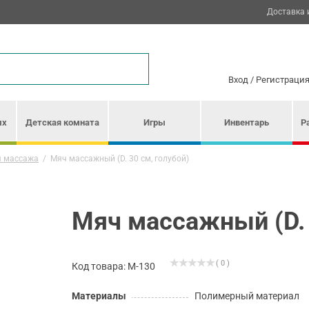
Доставка 
Вход
/
Регистраци
ых
Детская комната
Игры
Инвентарь
Р
я массажа
/
Мяч массажный (D. 30 см, голубой)
Мяч массажный (D. 
( 0 )
Код товара: М-130
Материалы
Полимерный материал