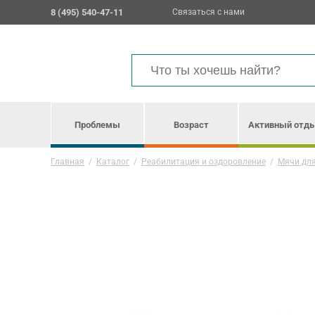
8 (495) 540-47-11
Связаться с нами
Проблемы
Возраст
Активный отд
Главная
/
Каталог
/
Реабилитация и оздоровление
/
Мячи дл