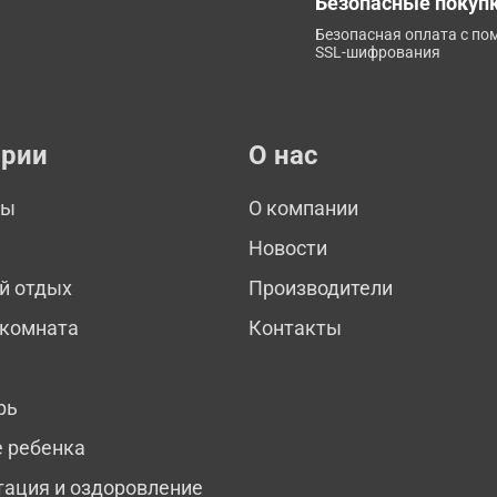
Безопасные покуп
Безопасная оплата с п
SSL-шифрования
ории
О нас
мы
О компании
Новости
й отдых
Производители
 комната
Контакты
рь
е ребенка
тация и оздоровление