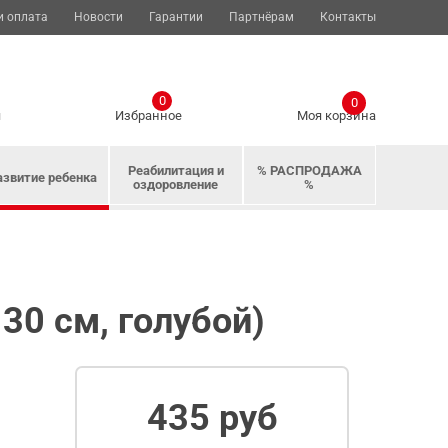
и оплата
Новости
Гарантии
Партнёрам
Контакты
0
0
я
Избранное
Моя корзина
Реабилитация и
% РАСПРОДАЖА
азвитие ребенка
оздоровление
%
30 см, голубой)
435 руб