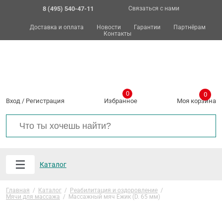
8 (495) 540-47-11
Связаться с нами
Доставка и оплата
Новости
Гарантии
Партнёрам
Контакты
0
0
Вход
/
Регистрация
Избранное
Моя корзина
Каталог
Главная
/
Каталог
/
Реабилитация и оздоровление
/
Мячи для массажа
/
Массажный мяч Ежик (D. 65 мм)