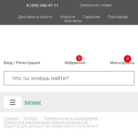
8 (495) 540-47-11
Связаться с нами
Доставка и оплата
Новости
Гарантии
Партнёрам
Контакты
0
0
Вход
/
Регистрация
Избранное
Моя корзина
Каталог
Главная
/
Каталог
/
Реабилитация и оздоровление
/
Товары для реабилитации нижних конечностей
/
Абдуктор для детского ортопедического стула RH005