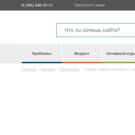
8 (495) 540-47-11
Связаться с нами
Проблемы
Возраст
Активный отд
Главная
/
Каталог
/
Инвентарь
/
Бревно гимнастическое 2,4 