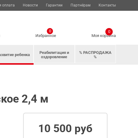
и оплата
Новости
Гарантии
Партнёрам
Контакты
0
0
я
Избранное
Моя корзина
Реабилитация и
% РАСПРОДАЖА
азвитие ребенка
оздоровление
%
кое 2,4 м
10 500 руб