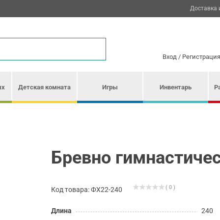
Доставка 
Вход
/
Регистраци
ых
Детская комната
Игры
Инвентарь
Р
м
Бревно гимнастичес
( 0 )
Код товара: ФХ22-240
Длина
240