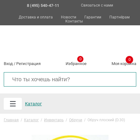
8 (495) 540-47-11
Связаться с нами
Доставка и оплата
Новости
Гарантии
Партнёрам
Контакты
0
0
Вход
/
Регистрация
Избранное
Моя корзина
Каталог
Главная
/
Каталог
/
Инвентарь
/
Обручи
/
Обруч плоский (D.30)