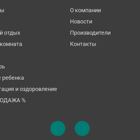
мы
О компании
Новости
й отдых
Производители
 комната
Контакты
рь
е ребенка
тация и оздоровление
РОДАЖА %