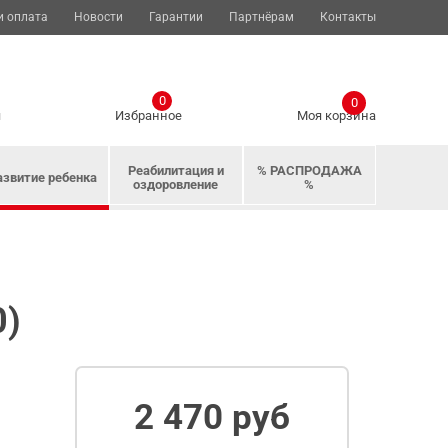
и оплата
Новости
Гарантии
Партнёрам
Контакты
0
0
я
Избранное
Моя корзина
Реабилитация и
% РАСПРОДАЖА
азвитие ребенка
оздоровление
%
0)
2 470 руб