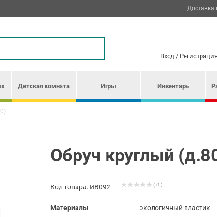
Доставка 
Вход
/
Регистраци
ых
Детская комната
Игры
Инвентарь
Р
0)
Обруч круглый (д.8
( 0 )
Код товара: ИВ092
Материалы
экологичный пластик