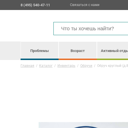
8 (495) 540-47-11
Связаться с нами
Проблемы
Возраст
Активный отд
Главная
/
Каталог
/
Инвентарь
/
Обручи
/
Обруч круглый (д.8