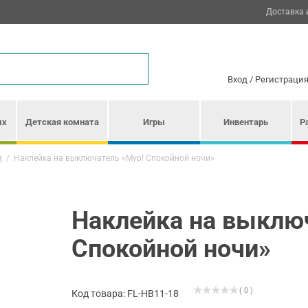
Доставка 
Вход
/
Регистраци
ых
Детская комната
Игры
Инвентарь
Р
я
/
Наклейка на выключатель «Мур! Спокойной ночи»
Наклейка на выклю
Спокойной ночи»
( 0 )
Код товара: FL-HB11-18