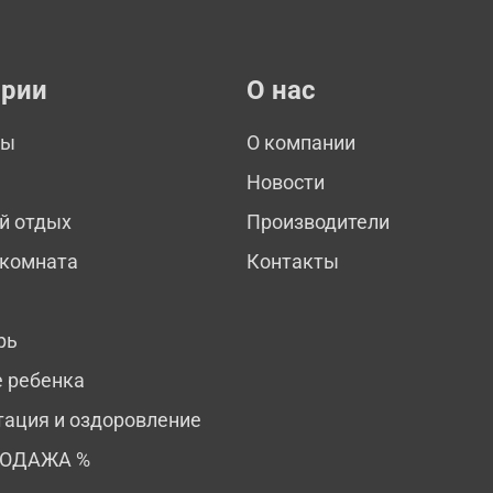
ории
О нас
мы
О компании
Новости
й отдых
Производители
 комната
Контакты
рь
е ребенка
тация и оздоровление
РОДАЖА %