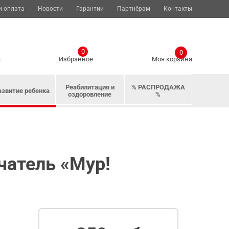
и оплата
Новости
Гарантии
Партнёрам
Контакты
0
0
я
Избранное
Моя корзина
Реабилитация и
% РАСПРОДАЖА
азвитие ребенка
оздоровление
%
чатель «Мур!