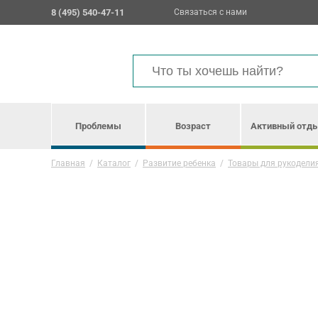
8 (495) 540-47-11
Связаться с нами
Проблемы
Возраст
Активный отд
Главная
/
Каталог
/
Развитие ребенка
/
Товары для рукодели