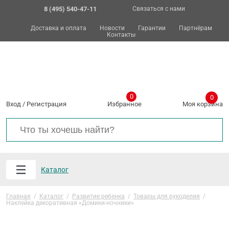
8 (495) 540-47-11
Связаться с нами
Доставка и оплата
Новости
Гарантии
Партнёрам
Контакты
0
0
Вход
/
Регистрация
Избранное
Моя корзина
Каталог
Главная
/
Каталог
/
Развитие ребенка
/
Товары для рукоделия
/
Наклейка декоративная «Домики-ночники»