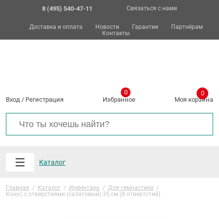
8 (495) 540-47-11
Связаться с нами
Доставка и оплата
Новости
Гарантии
Партнёрам
Контакты
0
0
Вход
/
Регистрация
Избранное
Моя корзина
Каталог
Главная
/
Каталог
/
Инвентарь
/
Для гимнастики
/
Конус с отверстиями (салатовый) 35 см (8 отвертстий)