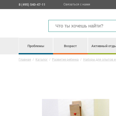
8 (495) 540-47-11
Связаться с нами
Проблемы
Возраст
Активный отд
Главная
/
Каталог
/
Развитие ребенка
/
Наборы для опытов и