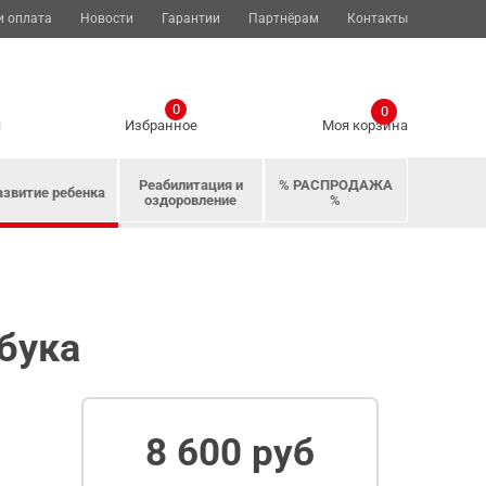
и оплата
Новости
Гарантии
Партнёрам
Контакты
0
0
я
Избранное
Моя корзина
Реабилитация и
% РАСПРОДАЖА
азвитие ребенка
оздоровление
%
бука
8 600 руб