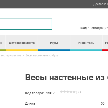
Доставка 
Вход
/
Регистраци
ых
Детская комната
Игры
Инвентарь
Р
 экспериментов
/
Весы настенные из бука
Весы настенные из 
( 0 )
Код товара: RR017
Длина
50