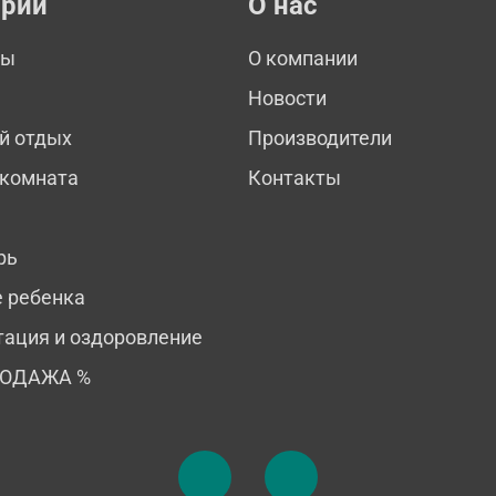
ории
О нас
мы
О компании
Новости
й отдых
Производители
 комната
Контакты
рь
е ребенка
тация и оздоровление
РОДАЖА %