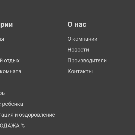
ории
О нас
мы
О компании
Новости
й отдых
Производители
 комната
Контакты
рь
е ребенка
тация и оздоровление
РОДАЖА %