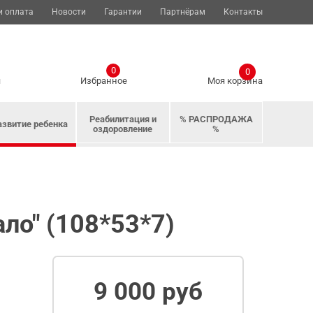
и оплата
Новости
Гарантии
Партнёрам
Контакты
0
0
я
Избранное
Моя корзина
Реабилитация и
% РАСПРОДАЖА
азвитие ребенка
оздоровление
%
ло" (108*53*7)
9 000 руб