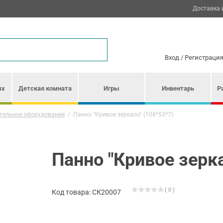
Доставка 
Вход
/
Регистраци
ых
Детская комната
Игры
Инвентарь
Р
тельное оборудование
/
Панно "Кривое зеркало" (108*53*7)
Панно "Кривое зерка
( 0 )
Код товара: СК20007