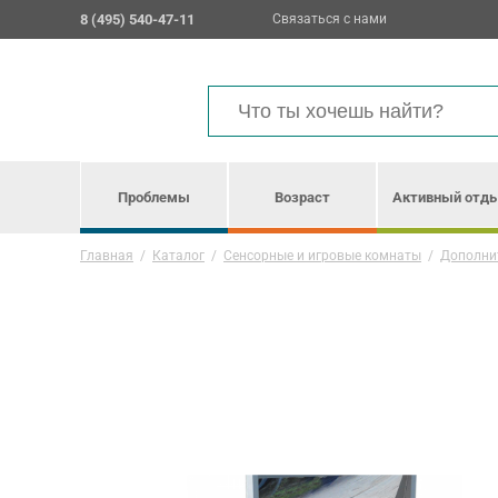
8 (495) 540-47-11
Связаться с нами
Проблемы
Возраст
Активный отд
Главная
/
Каталог
/
Сенсорные и игровые комнаты
/
Дополни