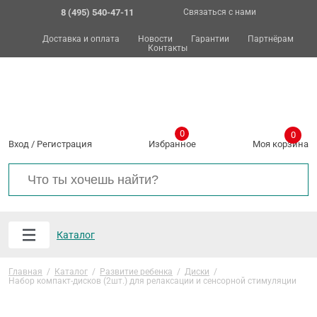
8 (495) 540-47-11
Связаться с нами
Доставка и оплата
Новости
Гарантии
Партнёрам
Контакты
0
0
Вход
/
Регистрация
Избранное
Моя корзина
Каталог
Главная
/
Каталог
/
Развитие ребенка
/
Диски
/
Набор компакт-дисков (2шт.) для релаксации и сенсорной стимуляции