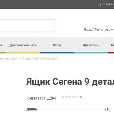
Доставка 
Вход
/
Регистраци
ых
Детская комната
Игры
Инвентарь
Р
ки и пособия
/
Ящик Сегена (9 деталей)
Ящик Сегена 9 дета
( 0 )
Код товара: Д294
Длина
210