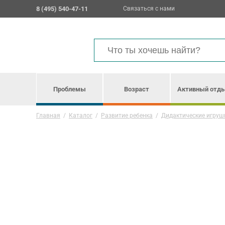
8 (495) 540-47-11
Связаться с нами
Проблемы
Возраст
Активный отд
Главная
/
Каталог
/
Развитие ребенка
/
Дидактические игруш