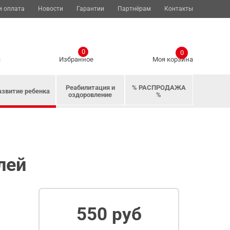
и оплата
Новости
Гарантии
Партнёрам
Контакты
0
0
я
Избранное
Моя корзина
Реабилитация и
% РАСПРОДАЖА
азвитие ребенка
оздоровление
%
лей
550 руб