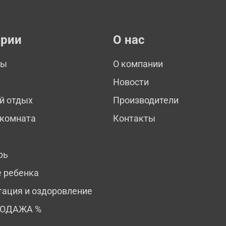
ории
О нас
мы
О компании
Новости
й отдых
Производители
 комната
Контакты
рь
е ребенка
тация и оздоровление
РОДАЖА %