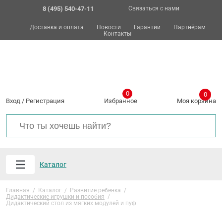
8 (495) 540-47-11
Связаться с нами
Доставка и оплата
Новости
Гарантии
Партнёрам
Контакты
0
0
Вход
/
Регистрация
Избранное
Моя корзина
Каталог
Главная
/
Каталог
/
Развитие ребенка
/
Дидактические игрушки и пособия
/
Дидактический стол из мягких модулей и пуф