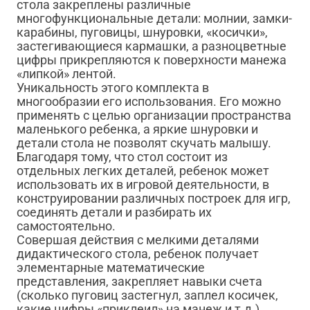
стола закреплены различные
многофункциональные детали: молнии, замки-
карабины, пуговицы, шнуровки, «косички»,
застегивающиеся кармашки, а разноцветные
цифры прикрепляются к поверхности манежа
«липкой» лентой.
Уникальность этого комплекта в
многообразии его использования. Его можно
применять с целью организации пространства
маленького ребенка, а яркие шнуровки и
детали стола не позволят скучать малышу.
Благодаря тому, что стол состоит из
отдельных легких деталей, ребенок может
использовать их в игровой деятельности, в
конструировании различных построек для игр,
соединять детали и разбирать их
самостоятельно.
Совершая действия с мелкими деталями
дидактического стола, ребенок получает
элементарные математические
представления, закрепляет навыки счета
(сколько пуговиц застегнул, заплел косичек,
какие цифры «приклеил» на манеж и т.д.).