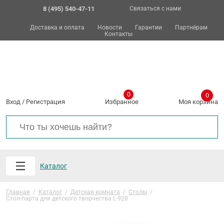
8 (495) 540-47-11
Связаться с нами
Доставка и оплата
Новости
Гарантии
Партнёрам
Контакты
0
0
Вход
/
Регистрация
Избранное
Моя корзина
Каталог
Главная
/
Каталог
/
Детская комната
/
Столы
/
Стол-парта для детского творчества L-928