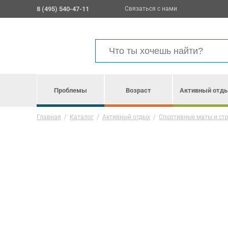
8 (495) 540-47-11
Связаться с нами
Проблемы
Возраст
Активный отд
Главная
/
Каталог
/
Активный отдых
/
Спортивные маты и ст