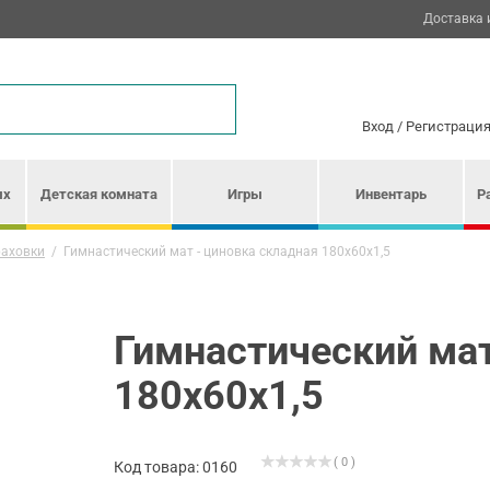
Доставка 
Вход
/
Регистраци
ых
Детская комната
Игры
Инвентарь
Р
раховки
/
Гимнастический мат - циновка складная 180х60х1,5
Гимнастический мат
180х60х1,5
( 0 )
Код товара: 0160