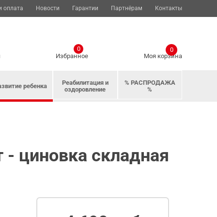
и оплата
Новости
Гарантии
Партнёрам
Контакты
0
0
я
Избранное
Моя корзина
Реабилитация и
% РАСПРОДАЖА
азвитие ребенка
оздоровление
%
 - циновка складная