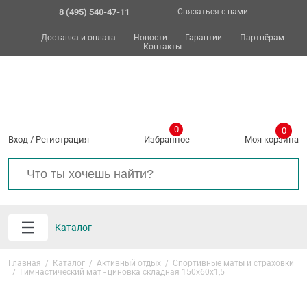
8 (495) 540-47-11
Связаться с нами
Доставка и оплата
Новости
Гарантии
Партнёрам
Контакты
0
0
Вход
/
Регистрация
Избранное
Моя корзина
Каталог
Главная
/
Каталог
/
Активный отдых
/
Спортивные маты и страховки
/
Гимнастический мат - циновка складная 150х60х1,5