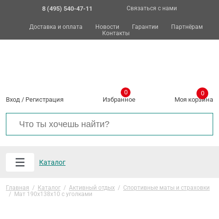
8 (495) 540-47-11
Связаться с нами
Доставка и оплата
Новости
Гарантии
Партнёрам
Контакты
0
0
Вход
/
Регистрация
Избранное
Моя корзина
Каталог
Главная
/
Каталог
/
Активный отдых
/
Спортивные маты и страховки
/
Мат 190х138х10 с уголками