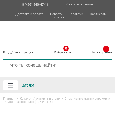
8 (495) 540-47-11
Связаться с нами
Доставка и оплата
Новости
Гарантии
Партнёрам
Контакты
0
0
Вход
/
Регистрация
Избранное
Моя корзина
Каталог
Главная
/
Каталог
/
Активный отдых
/
Спортивные маты и страховки
/
Мат-трансформер (135х40х15)