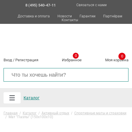
8 (495) 540-47-11
Связаться с нами
Доставка и оплата
Новости
Гарантии
Партнёрам
Контакты
0
0
Вход
/
Регистрация
Избранное
Моя корзина
Каталог
Главная
/
Каталог
/
Активный отдых
/
Спортивные маты и страховки
/
Мат "Пазлы" (150х100х10)