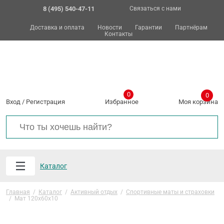
8 (495) 540-47-11
Связаться с нами
Доставка и оплата
Новости
Гарантии
Партнёрам
Контакты
0
0
Вход
/
Регистрация
Избранное
Моя корзина
Каталог
Главная
/
Каталог
/
Активный отдых
/
Спортивные маты и страховки
/
Мат 120х60х10