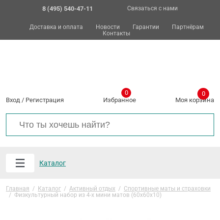
8 (495) 540-47-11
Связаться с нами
Доставка и оплата
Новости
Гарантии
Партнёрам
Контакты
0
0
Вход
/
Регистрация
Избранное
Моя корзина
Каталог
Главная
/
Каталог
/
Активный отдых
/
Спортивные маты и страховки
/
Физкультурный набор из 4-х мини матов (60х60х10)