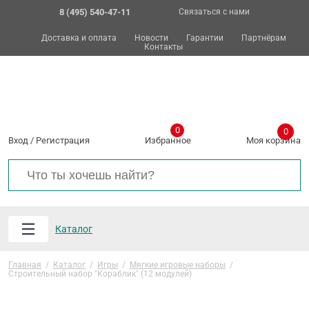
8 (495) 540-47-11
Связаться с нами
Доставка и оплата
Новости
Гарантии
Партнёрам
Контакты
0
0
Вход
/
Регистрация
Избранное
Моя корзина
Каталог
Главная
/
Каталог
/
Игры
/
Мягкие игровые наборы
/
Строительный набор "Кораблик" (12 модулей)