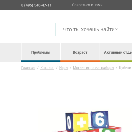
8 (495) 540-47-11
Связаться с нами
Проблемы
Возраст
Активный отд
Главная
/
Каталог
/
Игры
/
Мягкие игровые наборы
/
Кубики 