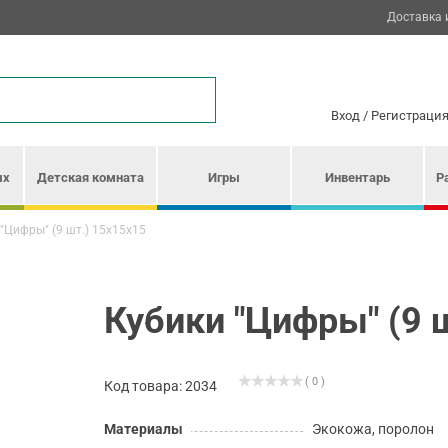
Доставка 
Вход
/
Регистраци
ых
Детская комната
Игры
Инвентарь
Р
"Цифры" (9 шт.) 15х15х15
Кубики "Цифры" (9 
( 0 )
Код товара: 2034
Материалы
Экокожа, поролон