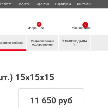
и оплата
Новости
Гарантии
Партнёрам
Контакты
0
0
я
Избранное
Моя корзина
Реабилитация и
% РАСПРОДАЖА
азвитие ребенка
оздоровление
%
шт.) 15х15х15
11 650 руб