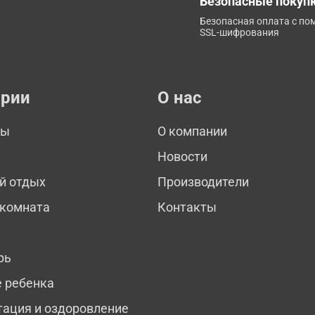
Безопасные покуп
Безопасная оплата с п
SSL-шифрования
ории
О нас
мы
О компании
Новости
й отдых
Производители
 комната
Контакты
рь
е ребенка
тация и оздоровление