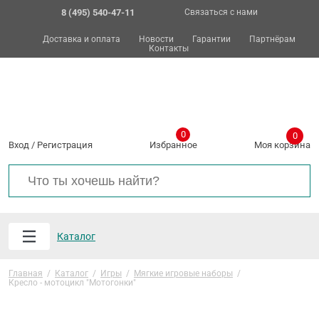
8 (495) 540-47-11
Связаться с нами
Доставка и оплата
Новости
Гарантии
Партнёрам
Контакты
0
0
Вход
/
Регистрация
Избранное
Моя корзина
Каталог
Главная
/
Каталог
/
Игры
/
Мягкие игровые наборы
/
Кресло - мотоцикл "Мотогонки"