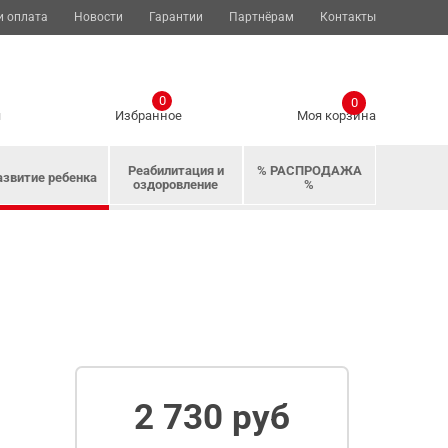
и оплата
Новости
Гарантии
Партнёрам
Контакты
0
0
я
Избранное
Моя корзина
Реабилитация и
% РАСПРОДАЖА
азвитие ребенка
оздоровление
%
2 730 руб