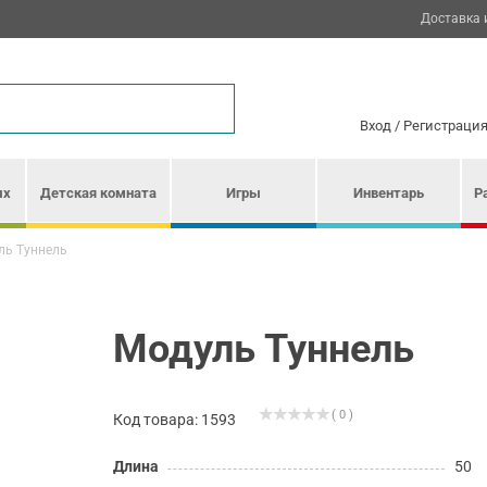
Доставка 
Вход
/
Регистраци
ых
Детская комната
Игры
Инвентарь
Р
ль Туннель
Модуль Туннель
( 0 )
Код товара: 1593
Длина
50