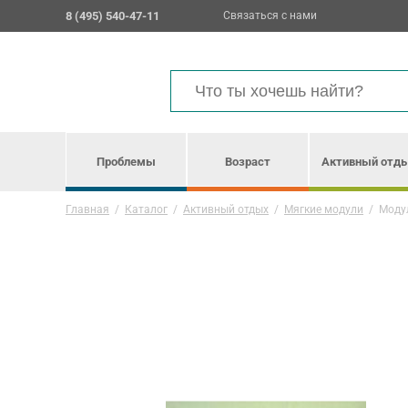
8 (495) 540-47-11
Связаться с нами
Проблемы
Возраст
Активный отд
Главная
/
Каталог
/
Активный отдых
/
Мягкие модули
/
Моду