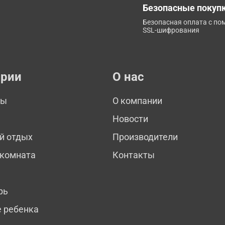
Безопасные покуп
Безопасная оплата с п
SSL-шифрования
ории
О нас
мы
О компании
Новости
й отдых
Производители
 комната
Контакты
рь
е ребенка