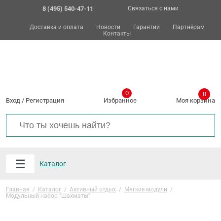
8 (495) 540-47-11
Связаться с нами
Доставка и оплата
Новости
Гарантии
Партнёрам
Контакты
0
0
Вход
/
Регистрация
Избранное
Моя корзина
Каталог
Главная
/
Каталог
/
Активный отдых
/
Мягкие модули
/
Модульный набор "Шахматы"