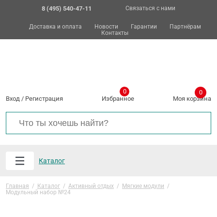
8 (495) 540-47-11
Связаться с нами
Доставка и оплата
Новости
Гарантии
Партнёрам
Контакты
0
0
Вход
/
Регистрация
Избранное
Моя корзина
Каталог
Главная
/
Каталог
/
Активный отдых
/
Мягкие модули
/
Модульный набор №24