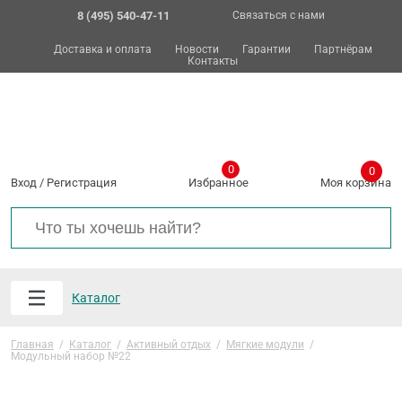
8 (495) 540-47-11
Связаться с нами
Доставка и оплата
Новости
Гарантии
Партнёрам
Контакты
0
0
Вход
/
Регистрация
Избранное
Моя корзина
Каталог
Главная
/
Каталог
/
Активный отдых
/
Мягкие модули
/
Модульный набор №22