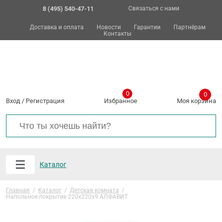
8 (495) 540-47-11
Связаться с нами
Доставка и оплата
Новости
Гарантии
Партнёрам
Контакты
0
0
Вход
/
Регистрация
Избранное
Моя корзина
Каталог
Главная
/
Каталог
/
Детская комната
/
Напольное покрытие 220х220х9 АЛФАВИТ