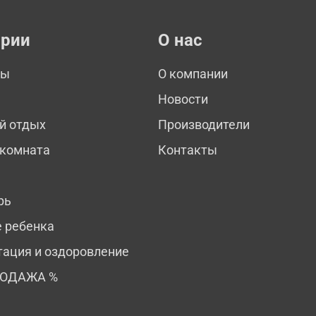
ории
О нас
мы
О компании
Новости
й отдых
Производители
 комната
Контакты
рь
е ребенка
тация и оздоровление
РОДАЖА %