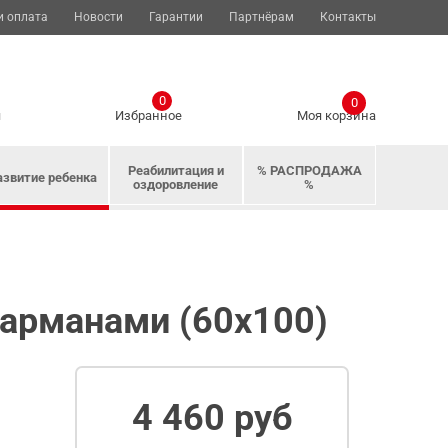
и оплата
Новости
Гарантии
Партнёрам
Контакты
0
0
я
Избранное
Моя корзина
Реабилитация и
% РАСПРОДАЖА
азвитие ребенка
оздоровление
%
карманами (60х100)
4 460 руб