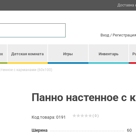
Доставка 
Вход
/
Регистраци
ых
Детская комната
Игры
Инвентарь
Р
стенное с карманами (60х100)
Панно настенное с 
( 0 )
Код товара: 0191
Ширина
60