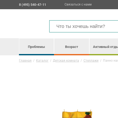
8 (495) 540-47-11
Связаться с нами
Проблемы
Возраст
Активный отд
Главная
/
Каталог
/
Детская комната
/
Стеллажи
/
Панно на